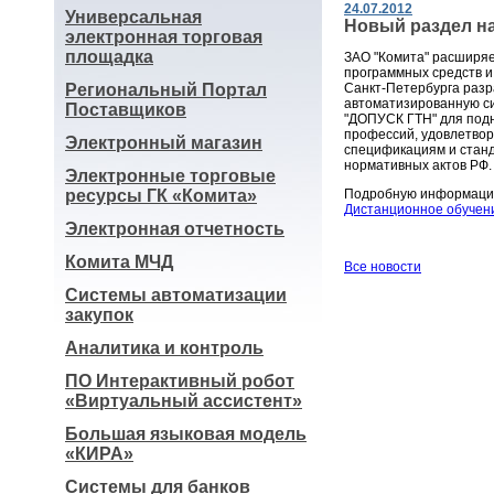
24.07.2012
Универсальная
Новый раздел на
электронная торговая
площадка
ЗАО "Комита" расширя
программных средств и
Региональный Портал
Санкт-Петербурга раз
автоматизированную с
Поставщиков
"ДОПУСК ГТН" для под
профессий, удовлетв
Электронный магазин
спецификациям и станд
нормативных актов РФ.
Электронные торговые
ресурсы ГК «Комита»
Подробную информацию
Дистанционное обучен
Электронная отчетность
Комита МЧД
Все новости
Системы автоматизации
закупок
Аналитика и контроль
ПО Интерактивный робот
«Виртуальный ассистент»
Большая языковая модель
«КИРА»
Системы для банков