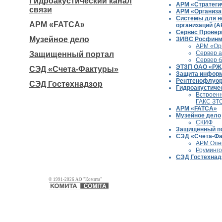
Гидроакустический канал
АРМ «Стратеги
связи
АРМ «Организа
Системы для н
АРМ «FATCA»
организаций (
Сервис Проверк
Музейное дело
ЗИВС Росфинм
АРМ «Ор
Сервер а
Защищенный портал
Сервер б
ЭТЗП ОАО «РЖ
СЭД «Счета-Фактуры»
Защита инфор
Рентгенофлуор
СЭД Гостехнадзор
Гидроакустичес
Встроенн
ГАКС ЗТ
АРМ «FATCA»
Музейное дело
СКИФ
Защищенный п
СЭД «Счета-Ф
АРМ Опе
Роуминг
СЭД Гостехнад
© 1991-2026 АО "Комита"