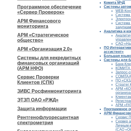
Комита МЧД
Программное обеспечение
Системы автом
WEB-Кон
«Сервер Проверок»
Система 
Электро
АРМ Финансового
Система
мониторинга
закупкам
Аналитика и ко
АРМ «Стратегическое
Аналитич
управле
общество»
САО «На
ПО Интерактив
АРМ «Организация 2.0»
ассистент»
Большая языко
Системы для некредитных
Системы для б
финансовых организаций
Банк-Кли
(АРМ НФО)
КОМИТА 
Запрос-о
COMITA 
Сервис Проверки
ПО «СКЗ
Клиентов (СПК)
Cтратег 
АРМ «КО
ЗИВС Росфинмониторинга
организа
Клиента
ЭТЗП ОАО «РЖД»
Регистра
АРМ «FA
Защита информации
Программное о
АРМ Финансово
Рентгенофлуоресцентная
Сервис П
Сервер а
спектрометрия
Личным к
(САО «О