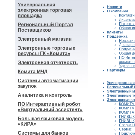
Универсальная
Новости
электронная торговая
О компании
площадка
Контакт
Лицензи
Патенты 
Региональный Портал
Общая и
Поставщиков
Клиенты
Поддержка
Электронный магазин
Новости
Для заре
Электронные торговые
Получени
ресурсы ГК «Комита»
Общая д
ПО Инте
ассистен
Электронная отчетность
Удалённ
Партнеры
Комита МЧД
Системы автоматизации
Универсальная
закупок
Региональный 
Электронный м
Аналитика и контроль
Электронные т
Электронная о
ПО Интерактивный робот
КОМИТА
КОМИТА 
«Виртуальный ассистент»
КОМИТА 
ГНИВЦ К
Большая языковая модель
ГНИВЦ К
«КИРА»
Сверка Н
Сервис
Системы для банков
Подключе