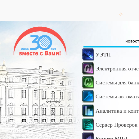
новос
УЭТП
Электронная отче
Системы для бан
Системы автомат
Аналитика и конт
Сервер Проверок
Комита МЧД