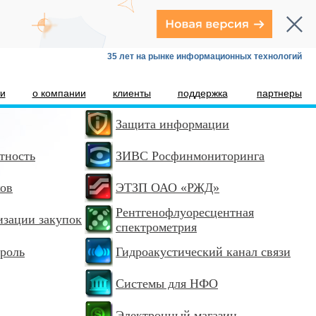
35 лет на рынке информационных технологий
ти
о компании
клиенты
поддержка
партнеры
Защита информации
тность
ЗИВС Росфинмониторинга
ков
ЭТЗП ОАО «РЖД»
Рентгенофлуоресцентная
изации закупок
спектрометрия
роль
Гидроакустический канал связи
Системы для НФО
Электронный магазин