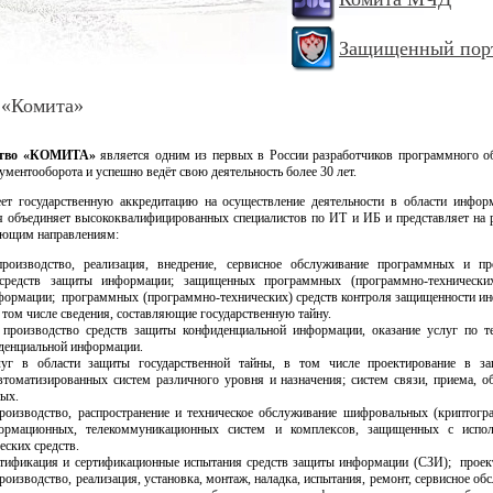
Защищенный пор
 «Комита»
ство «КОМИТА»
является одним из первых в России разработчиков программного о
ментооборота и успешно ведёт свою деятельность более 30 лет.
государственную аккредитацию на осуществление деятельности в области инфор
я объединяет высококвалифицированных специалистов по ИТ и ИБ и представляет на 
дующим направлениям:
производство, реализация, внедрение, сервисное обслуживание программных и пр
 средств защиты информации; защищенных программных (программно-технических
формации; программных (программно-технических) средств контроля защищенности и
 том числе сведения, составляющие государственную тайну.
 производство средств защиты конфиденциальной информации, оказание услуг по т
денциальной информации.
луг в области защиты государственной тайны, в том числе проектирование в з
втоматизированных систем различного уровня и назначения; систем связи, приема, о
ных.
производство, распространение и техническое обслуживание шифровальных (криптогр
формационных, телекоммуникационных систем и комплексов, защищенных с испол
еских средств.
ртификация и сертификационные испытания средств защиты информации (СЗИ); проек
роизводство, реализация, установка, монтаж, наладка, испытания, ремонт, сервисное об