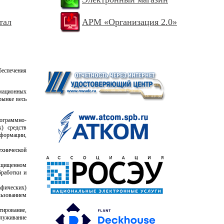
тал
АРМ «Организация 2.0»
беспечения
мационных
рынке весь
ограммно-
) средств
нформации,
ехнической
ащищенном
бработки и
афических)
ьзованием
тирование,
служивание