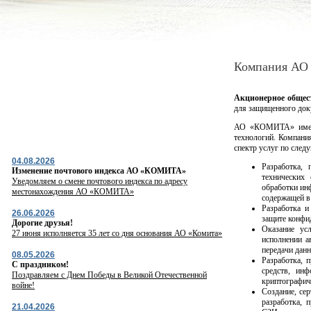
Компания АО
Акционерное обще
для защищенного доку
АО «КОМИТА» имеет 
технологий. Компани
спектр услуг по сле
04.08.2026
Разработка, 
Изменение почтового индекса АО «КОМИТА»
технических
Уведомляем о смене почтового индекса по адресу
обработки ин
местонахождения АО «КОМИТА»
содержащей в
Разработка и
26.06.2026
защите конфи
Дорогие друзья!
Оказание ус
27 июня исполняется 35 лет со дня основания АО «Комита»
исполнении а
передачи дан
08.05.2026
Разработка, 
С праздником!
средств, ин
Поздравляем с Днем Победы в Великой Отечественной
криптографич
войне!
Создание, се
разработка, п
21.04.2026