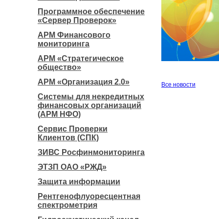
Программное обеспечение
«Сервер Проверок»
АРМ Финансового
мониторинга
АРМ «Стратегическое
общество»
АРМ «Организация 2.0»
Все новости
Системы для некредитных
финансовых организаций
(АРМ НФО)
Сервис Проверки
Клиентов (СПК)
ЗИВС Росфинмониторинга
ЭТЗП ОАО «РЖД»
Защита информации
Рентгенофлуоресцентная
спектрометрия