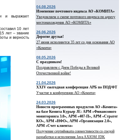
04.08.2026
Изменение почтового индекса АО «КОМИТА»
ии и выражает
Уведомляем о смене почтового индекса по адресу
местонахождения АО «КОМИТА»
составил 10 лет
26.06.2026
15 лет – звание
Дорогие друзья!
боты и верность
27 июня исполняется 35 лет со дня основания АО
«Комита»
08.05.2026
С праздником!
Поздравляем с Днем Победы в Великой
Отечественной войне!
21.04.2026
ХХIV ежегодная конференция АРБ по ПОД/ФТ
Участие в конференции АО «Комита»
24.03.2026
Новости программных продуктов АО «Комита»
на базе Комита Курьер JE: АРМ «Финансового
мониторинга 3.0», АРМ «407-П», АРМ «Стратег
КО», АРМ «НФО», АРМ «Организация 2.0»,
АРМ «Счет клиента»
Получение сертификата совместимости со средой
разработки и исполнения Java AXIOM JDK