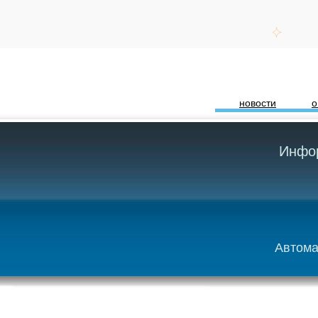
новости
о
Инфор
Автома