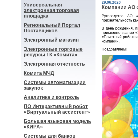
29.06.2020
Универсальная
Компании АО «
электронная торговая
площадка
Руководство АО 
признательность каж
Региональный Портал
В день рождения, п
Поставщиков
присвоено звание «
«Почетный работник
Электронный магазин
компании.
Электронные торговые
Поздравляем!
ресурсы ГК «Комита»
Электронная отчетность
Комита МЧД
Системы автоматизации
закупок
Аналитика и контроль
ПО Интерактивный робот
«Виртуальный ассистент»
Большая языковая модель
«КИРА»
Системы для банков