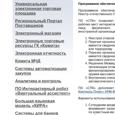
Универсальная
Программное обеспече
электронная торговая
Программное обеспеч
площадка
Реестр отечественного 
Региональный Портал
ПО «СПК» позволяет 
рабочих мест интеракт
Поставщиков
лица, физического 
иностранной организаци
Электронный магазин
Реестрах отказов
Электронные торговые
Перечне организа
ресурсы ГК «Комита»
имеются сведения
или терроризму.
Перечне организа
Электронная отчетность
имеются сведения
массового уничто
Комита МЧД
Решениях Межвед
легализации (отм
Системы автоматизации
финансированию 
закупок
оружия массового
Внутренних списк
Аналитика и контроль
автоматического 
ПО «СПК» дополняет
ПО Интерактивный робот
Контроль Плюс» АРМ Ф
«Виртуальный ассистент»
Варианты использовани
Большая языковая
Сотрудники креди
модель «КИРА»
формируют запро
по известным им 
Системы для банков