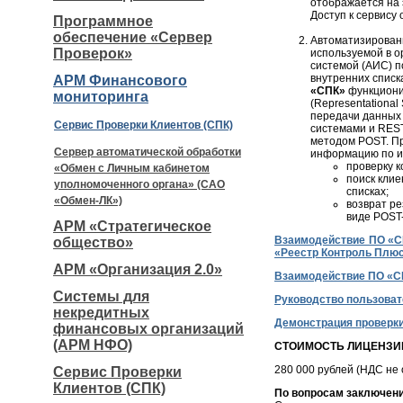
отображается на 
Доступ к сервису
Программное
обеспечение «Сервер
Автоматизирован
Проверок»
используемой в 
системой (АИС) п
внутренних списк
АРМ Финансового
«СПК»
функциони
мониторинга
(Representational
передачи данных
Сервис Проверки Клиентов (СПК)
системами и RES
методом POST. П
Сервер автоматической обработки
информацию по и
проверку к
«Обмен с Личным кабинетом
поиск клие
уполномоченного органа» (САО
списках;
«Обмен-ЛК»)
возврат ре
виде POST-
АРМ «Стратегическое
Взаимодействие ПО «С
общество»
«Реестр Контроль Плюс
АРМ «Организация 2.0»
Взаимодействие ПО «С
Системы для
Руководство пользова
некредитных
Демонстрация проверк
финансовых организаций
(АРМ НФО)
СТОИМОСТЬ ЛИЦЕНЗИИ
280 000 рублей (НДС не 
Сервис Проверки
Клиентов (СПК)
По вопросам заключени