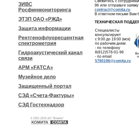
Свяжитесь с сотрудника
ЗИВС
96 или отправьте заявк
Росфинмониторинга
contract@comita.ru
.
В ответном письме Вам 
ЭТЗП ОАО «РЖД»
ТЕХНИЧЕСКАЯ ПОДДЕ
Защита информации
Специалисты
консультируют
Рентгенофлуоресцентная
с 9:00 до 19:00 (мск)
спектрометрия
по рабочим дням:
- по телефону
Гидроакустический канал
8(812)578-01-96
- по email
связи
5780196@comita.ru
АРМ «FATCA»
Музейное дело
Защищенный портал
СЭД «Счета-Фактуры»
СЭД Гостехнадзор
© 1991-2026 АО "Комита"